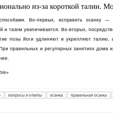
ионально из-за короткой талии. М
пособами. Во-первых, исправить осанку —
й и тазом увеличивается. Во-вторых, посредст
огие позы йоги удлиняют и укрепляют талию, 
 При правильных и регулярных занятиях дома и
нее.
ble»
р
вопросы и ответы
осанка
правильная осанка