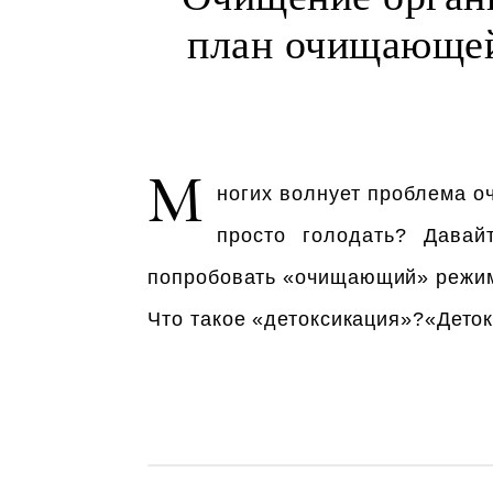
план очищающей
М
ногих волнует проблема о
просто голодать? Давай
попробовать «очищающий» режим, 
Что такое «детоксикация»?«Дето