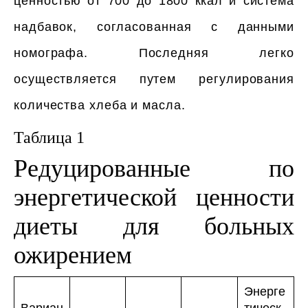
ценностью от 700 до 1800 ккал и система
надбавок, согласованная с данными
номографа. Последняя легко
осуществляется путем регулирования
количества хлеба и масла.
Таблица 1
Редуцированные по
энергетической ценности
диеты для больных
ожирением
Энерге