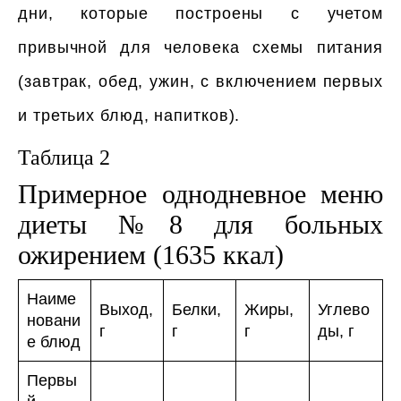
дни, которые построены с учетом
привычной для человека схемы питания
(завтрак, обед, ужин, с включением первых
и третьих блюд, напитков).
Таблица 2
Примерное однодневное меню
диеты №8 для больных
ожирением (1635 ккал)
Наиме
Выход,
Белки,
Жиры,
Углево
новани
г
г
г
ды, г
е блюд
Первы