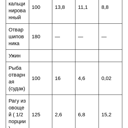
кальци
100
13,8
11,1
8,8
нирова
нный
Отвар
шипов
180
—
—
—
ника
Ужин
Рыба
отварн
100
16
4,6
0,02
ая
(судак)
Рагу из
овоще
й ( 1/2
125
2,6
6,8
15,2
порции