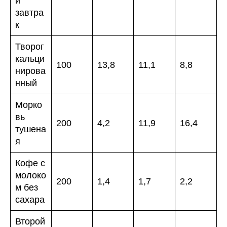
й
завтра
к
Творог
кальци
100
13,8
11,1
8,8
нирова
нный
Морко
вь
200
4,2
11,9
16,4
тушена
я
Кофе с
молоко
200
1,4
1,7
2,2
м без
сахара
Второй