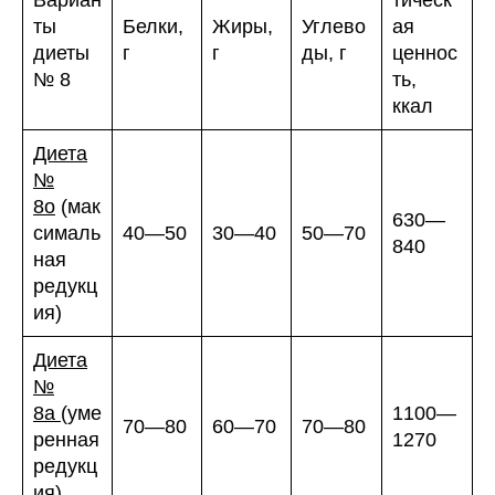
Вариан
тическ
ты
Белки,
Жиры,
Углево
ая
диеты
г
г
ды, г
ценнос
№ 8
ть,
ккал
Диета
№
8о
(мак
630—
сималь
40—50
30—40
50—70
840
ная
редукц
ия)
Диета
№
8а
(уме
1100—
70—80
60—70
70—80
ренная
1270
редукц
ия)