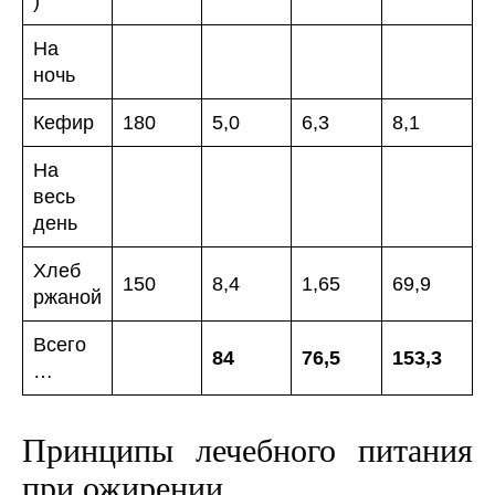
)
На
ночь
Кефир
180
5,0
6,3
8,1
На
весь
день
Хлеб
150
8,4
1,65
69,9
ржаной
Всего
84
76,5
153,3
…
Принципы лечебного питания
при ожирении